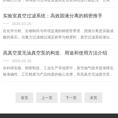
液配件都有不同的要求，下面我们就来分析介绍不同实验种废液抽
果及检测数据准确性。色谱流动相过滤装置就是专门用于去除流动相
吸...
试剂中固体颗粒物、杂质碎屑、微量沉淀物等污染物的专用过滤设
实验室真空过滤系统：高效固液分离的精密推手
备，是色谱分析前处理环节的关键装置，广泛应用于食品检测、医药
2026-03-26
研发、环境监测、化工分析等领域，全程守护色谱系统与色谱柱的安
在化学分析、生物制药与环境监测的精密世界里，固液分离是实验成
全运行。一、为何要过滤流动相试剂看似澄清的色谱级流动相，在试
败的基石。当重力过滤难以满足效率与精度时，真空过滤系统便以其*
剂生产、运输、配制及转移过程中，极易混入微小杂质，这些污染物
的负压驱动能力，成为实验室中至关重要的“加速器”。它通过创造内
看...
外压差，将繁琐的等待转化为高效的流动，为科研数据的可靠性提供
高真空度无油真空泵的构造、用途和使用方法介绍
了坚实保障。一、核心原理：负压驱动的物理法则真空过滤系统的核
2026-03-20
心在于利用真空泵抽取密闭系统内的空气，使过滤装置内部形成负压
在科研实验、精密制造、工业生产等场景中，真空抽气技术是保障实
环境。根据物理学原理，当系统内部压力低于外部大气压时，大气压
验准确性、工艺精度与产品纯度的核心支撑，而高真空无油真空泵作
会作为驱动力，推动待过滤液体快速通过微孔滤膜。这种“推压...
为一种真空获取设备，打破了传统油封真空泵、循环水真空泵污染环
境、使用场景局限、需要日常维护的缺陷，是一种高洁净、高真空
度、使用灵活、几乎无需维护的的真空设备。此类真空泵无需润滑
首页
上一页
下一页
末页
油、水等液体介质参与泵腔密封、润滑与冷却，可稳定获取高真空度
的干式真空设备，区别于传统旋片式油封真空泵。传统油泵或循环水
真空泵依靠真空油或水来密封间隙、润滑部件，运行中易产生油蒸