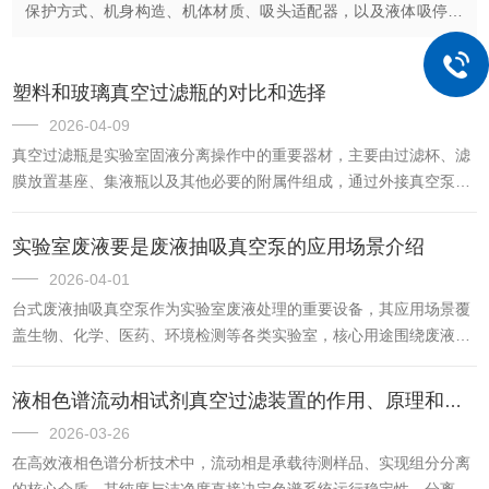
保护方式、机身构造、机体材质、吸头适配器，以及液体吸停的
三种控制方式，进行了详细的解构和分析。本期是我们解析细胞
房废液泵技术指标的...
塑料和玻璃真空过滤瓶的对比和选择
2026-04-09
真空过滤瓶是实验室固液分离操作中的重要器材，主要由过滤杯、滤
膜放置基座、集液瓶以及其他必要的附属件组成，通过外接真空泵形
成负压，使待过滤液体穿过滤膜实现固液分离，广泛应用于化学、生
物、环境监测等领域的样品前处理、除菌过滤、杂质分离等实验场
实验室废液要是废液抽吸真空泵的应用场景介绍
景。目前实验室常用的真空过滤瓶主要分为玻璃材质和塑料材质两大
2026-04-01
类，两者在材质特性、使用性能、适用场景等方面存在显著差异，直
台式废液抽吸真空泵作为实验室废液处理的重要设备，其应用场景覆
接影响实验效率、安全性和结果准确性。本文将从材质构成、使用性
盖生物、化学、医药、环境检测等各类实验室，核心用途围绕废液抽
能、优缺点及应用场景等维度，对两种材质的真空过滤瓶进行全面对
吸、上清液分离、过滤废液收集、实验台面清理等，凭借小巧便捷、
比...
吸力可调、防倒吸、无污染、耐腐蚀等特性，解决了传统手动废液处
液相色谱流动相试剂真空过滤装置的作用、原理和分类介绍
理效率低、安全性差、易污染等痛点，不仅提升了实验操作效率和规
2026-03-26
范性，还保障了操作人员的人身安全和实验室环境的洁净。但不同的
在高效液相色谱分析技术中，流动相是承载待测样品、实现组分分离
应用场景都有自身的独特性，对设备的性能、原理、材质、容量、吸
的核心介质，其纯度与洁净度直接决定色谱系统运行稳定性、分离效