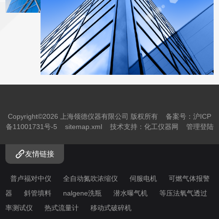
系统、冻存管理系统、A2/B2生物安全柜全系产品...
Copyright©2026 上海领德仪器有限公司 版权所有
备案号：沪ICP
备11001731号-5
sitemap.xml
技术支持：
化工仪器网
管理登陆
友情链接
普卢福对中仪
全自动氮吹浓缩仪
伺服电机
可燃气体报警
器
斜管填料
nalgene洗瓶
潜水曝气机
等压法氧气透过
率测试仪
热式流量计
移动式破碎机