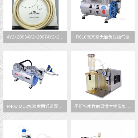
AY242003AY242007AY242005圣戈班软管Pharmed BPT蠕动泵管
R610高真空无油负压抽气泵
R400-MC2实验室两通道双接口无油真空泵
圣斯特水样病原微生物富集浓缩真空过滤系统