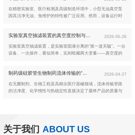
在精密实验室、医疗检测及高级制造环境中，小型无油真空泵
因其洁净无油、免维护的特性被广泛应用。然而，设备运行时
产生的噪音与振动往往成为干扰实验环境、影响操作体验的痛
点。噪音主要源于机体机械振动与气流脉动，通过科学的减震
实验室真空抽滤装置的真空度控制与滤瓶材质选择对实验结果的影响
措施可有效抑制。本文从工...
2026-05-26
实验室真空抽滤装置，是实验室固液分离的"第一道关隘"。一台
设备、一次操作，看似简单，实则暗藏两大变量——真空度的
高低与滤瓶材质的选择。任何一环失控，轻则实验返工，重则
数据失真、样品报废。本文从原理出发，逐一拆解这两大变量
制药级硅胶管生物制药流体传输的“黄金标准”
对实验结果的深层影响...
2026-04-27
在无菌制剂、生物工程及高精尖医疗器械领域，流体传输管路
的洁净度、化学惰性与热稳定性直接决定了最终产品的质量与
患者安全。制药级硅胶管凭借其独特的材料属性与严苛的制造
工艺，已成为替代传统橡胶与PVC管路的首要选择方案，是构
建GMP合规生产线的关...
关于我们
ABOUT US