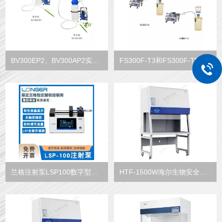
BV300EP2、BV300AP2实验室2升一体式真空吸液器
FS300F-T3和FS300F-T5圣斯特聚砜塑料材质真空抽滤装置
兰格注射泵LSP100数字型实验室微量双通道
HTF-1500W海尔生物安全柜无管通风柜