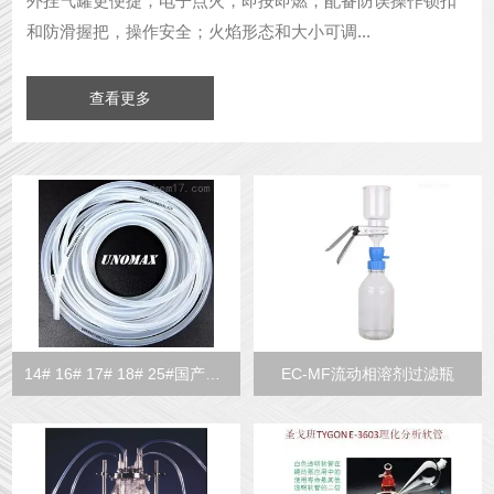
外挂气罐更便捷；电子点火，即按即燃；配备防误操作锁扣
和防滑握把，操作安全；火焰形态和大小可调...
查看更多
14# 16# 17# 18# 25#国产制药级硅胶管
EC-MF流动相溶剂过滤瓶