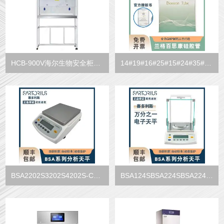
HCB-900V海尔生物安全柜洁净工作台
14#19#16#25#15#24#35#兰格百思康制药工艺食品级别蠕动泵硅胶管
BSA2202S3202S4202S-CW赛多利斯天平百分之一实验室电子分析
BSA124SBSA224SBSA224S-CW赛多利斯实验室电子天平