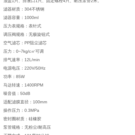
顶盖1只、排液口1只、固定螺栓4只、耐压泵管2米。
滤器材质：304不锈钢
滤器容量：1000ml
压力表规格：表针式
调压阀规格：无极旋钮式
空气滤芯：PP阻尘滤芯
压力：0~7kg/c㎡可调
排气速率：12L/min
电源电压：220V/50Hz
功率：85W
马达转速：1400RPM
噪音值：50dB
适配滤膜直径：100mm
操作压力：0.3MPa
密封圈材质：硅橡胶
泵管规格：无粉尘/耐高压