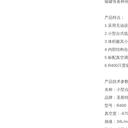
燥罐等各种
产品特点：
1.采用无油
2.小型台式
3.体积极其
4.内部结构
5.标配真
6.
R400只
产品技术参
名称：小型
品牌：圣斯特Sc
型号：R400
真空度：-670m
抽速：34L/m