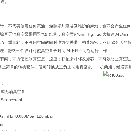
用途。
设计，不需要使用任何泵油，免除添加泵油及维护的麻烦，也不会产生任
低噪音无油真空泵采用双气缸结构，真空度670mmHg、zui大抽速34L/
小巧、重量轻，不占用空间的同时也方便携带；构造精密，不到50分贝的
合理，散热部件设计可使真空泵长时间24小时不间断运行工作；
空调节阀，可方便控制真空度、流速；标配缓冲杯及滤芯，可有效防止真空
需装上简单的转换套件，便可转换成正负压两用真空泵，一机两用，经济实
数：
台式无油真空泵
iencetool
mHg=0.089Mpa=120mbar
in