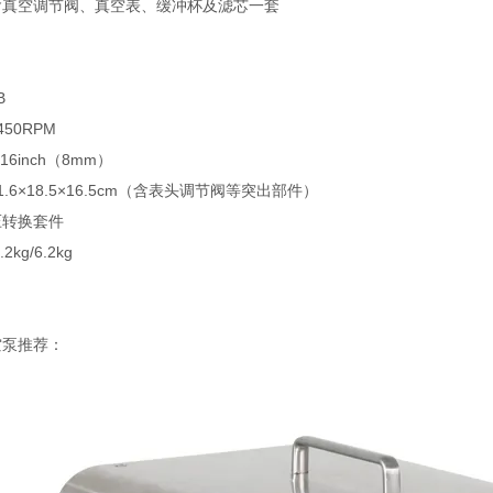
含真空调节阀、真空表、缓冲杯及滤芯一套
B
50RPM
6inch（8mm）
.6×18.5×16.5cm（含表头调节阀等突出部件）
压转换套件
kg/6.2kg
空泵推荐：