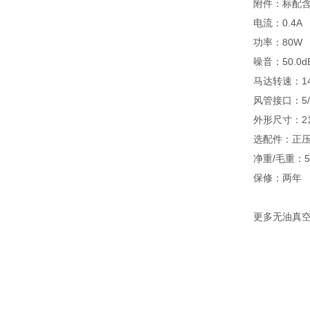
附件：标配
电流：0.4A
功率：80W
噪音：50.0d
马达转速：14
风管接口：5/1
外形尺寸：21
选配件：正
净重/毛重：5.2
保修：两年
更多无油真