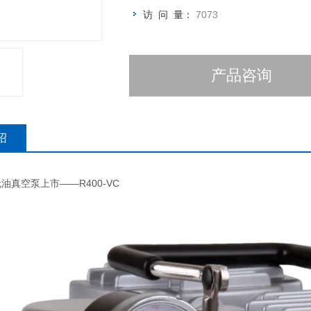
访 问 量：
7073
产品咨询
绍
油真空泵上市——R400-VC