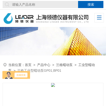
当前位置：
首页
>
产品中心
>
兰格蠕动泵
>
工业型蠕动
泵
>
兰格工业型蠕动泵GP01,BP01