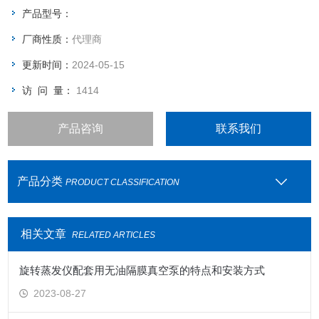
支持多种传感技术：漏液检测、开盖停机、流量传感器，可实现
产品型号：
预测性维护
厂商性质：
代理商
更新时间：
2024-05-15
访 问 量：
1414
产品咨询
联系我们
产品分类
PRODUCT CLASSIFICATION
相关文章
RELATED ARTICLES
旋转蒸发仪配套用无油隔膜真空泵的特点和安装方式
2023-08-27