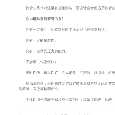
软管的尺寸对流量有直接影响，泵设计会考虑适用软管的内
作为
蠕动泵硅胶管
的条件
具有一定弹性，即软管径向受压后能迅速恢复形状。
具有一定的耐磨性。
具有一定承受压力的能力。
不渗漏（气密性好）。
吸附性低、耐温性好、不易老化、不溶胀、抗腐蚀、析出物
蠕动泵特性：采用高纯度进口硅橡胶原材料铂金硫化立式挤
品药碘、医疗等检测标准。
不适用用于强酸强碱和有机溶剂如：高浓度硫酸、盐酸、*