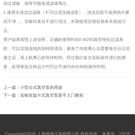
动过滤板，很有可能造成滤液甩出。
2.请用水清洗过滤座（不可以清洗抽滤泵），清洗后烘干或用纸巾擦
拭干净，。实验结束后不进行清洁，长期使用后很容易有水痕或污
点。
用户如果按照上述说明，正确的使用R300-W200真空纯化过滤系
统，可以实现连续的加样和清洗，避免了传统离心法需要每次分注溶
液之后，再上机离心的等待时间。经过我们多次实际操作进行的测
算，处理单批次样品大约可以节省约40分钟的操作时间。
上一篇：
小型台式真空泵的用途
下一篇：
实验室旋片式真空泵新手入门教程
Copyright©2026 上海领德仪器有限公司 版权所有
备案号：沪ICP