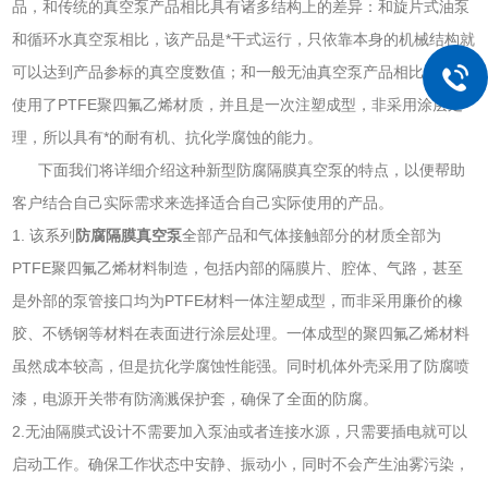
品，和传统的真空泵产品相比具有诸多结构上的差异：和旋片式油泵
和循环水真空泵相比，该产品是*干式运行，只依靠本身的机械结构就
可以达到产品参标的真空度数值；和一般无油真空泵产品相比，由于
使用了PTFE聚四氟乙烯材质，并且是一次注塑成型，非采用涂层处
理，所以具有*的耐有机、抗化学腐蚀的能力。
下面我们将详细介绍这种新型防腐隔膜真空泵的特点，以便帮助
客户结合自己实际需求来选择适合自己实际使用的产品。
1. 该系列
防腐隔膜真空泵
全部产品和气体接触部分的材质全部为
PTFE聚四氟乙烯材料制造，包括内部的隔膜片、腔体、气路，甚至
是外部的泵管接口均为PTFE材料一体注塑成型，而非采用廉价的橡
胶、不锈钢等材料在表面进行涂层处理。一体成型的聚四氟乙烯材料
虽然成本较高，但是抗化学腐蚀性能强。同时机体外壳采用了防腐喷
漆，电源开关带有防滴溅保护套，确保了全面的防腐。
2.无油隔膜式设计不需要加入泵油或者连接水源，只需要插电就可以
启动工作。确保工作状态中安静、振动小，同时不会产生油雾污染，