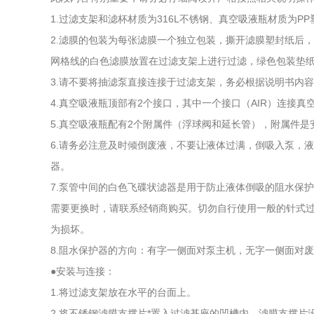
1.过滤支架和滤杯材质为316L不锈钢、真空吸液瓶材质为
2.滤膜的包装为每张滤膜一个独立包装，撕开滤膜塑封纸后
网格线的白色滤膜放置在过滤支架上进行过滤，绿色包装垫
3.请不要将抽滤泵直接连接于过滤支架，务必根据说明书内
4.真空吸液瓶顶部有2个接口，其中一个接口（AIR）连接
5.真空吸液瓶配有2个附属件（浮球阀和延长管），附属件是
6.请务必注意及时倾倒废液，不要让液体过满，倒吸入泵，
器。
7.泵管中间的白色飞碟状滤器是用于防止液体倒吸的阻水保
需要更换时，请联系经销商购买。切勿自行使用一般的针式过
为损坏。
8.阻水保护器的方向：有字一侧面对泵主机，无字一侧面对
●安装与连接：
1.将过滤支架放在水平的台面上。
2.将不锈钢滤膜支撑片*置入过滤基座的凹槽内，滤膜支撑片