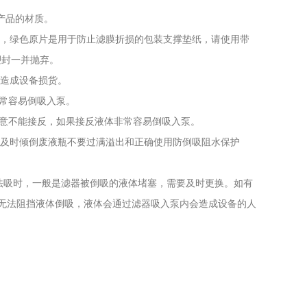
产品的材质。
膜，绿色原片是用于防止滤膜折损的包装支撑垫纸，请使用带
塑封一并抛弃。
能造成设备损货。
非常容易倒吸入泵。
注意不能接反，如果接反液体非常容易倒吸入泵。
：及时倾倒废液瓶不要过满溢出和正确使用防倒吸阻水保护
法吸时，一般是滤器被倒吸的液体堵塞，需要及时更换。如有
则无法阻挡液体倒吸，液体会通过滤器吸入泵内会造成设备的人