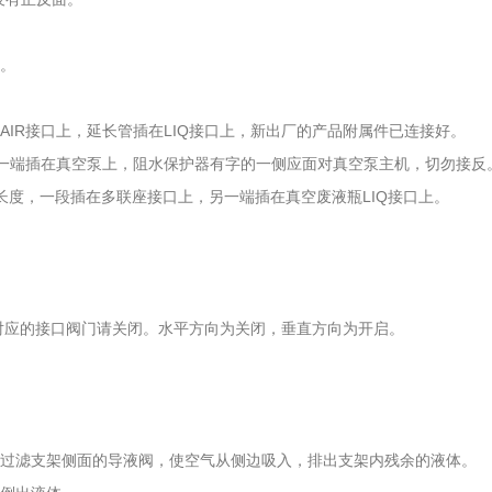
。
住。
AIR接口上，延长管插在LIQ接口上，新出厂的产品附属件已连接好。
，另一端插在真空泵上，阻水保护器有字的一侧应面对真空泵主机，切勿接反
长度，一段插在多联座接口上，另一端插在真空废液瓶LIQ接口上。
杯对应的接口阀门请关闭。水平方向为关闭，垂直方向为开启。
开过滤支架侧面的导液阀，使空气从侧边吸入，排出支架内残余的液体。