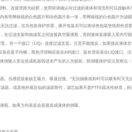
PP塑料、连接管路为硅胶，使用前请确认待过滤的液体和清洗剂可以接触本
，内有带网格线的白色圆片和绿色圆片各一张，带网格线的白色圆片为滤
纸无法过滤，仅为包装保护所需，撕开包装后可以将绿色包装垫纸和外层
容，在过滤支架和抽滤泵之间连接真空吸液瓶，否则液体直接吸入泵内可
真空泵、另一个接口（LIQ）连接过滤支架。注意不能接反，如果接反液体
安装在盖子内侧，黑色浮球阀应装在AIR接口、延长管应装在LIQ接口。
液体倒吸入泵会造成机器因进水产生的人为损坏。防倒吸保护应注意两点
护器。当感觉设备缺乏吸力、吸速过慢、*无法抽吸或有时可以吸有时又无
滤器、或其他外观近似的滤器替代，滤芯如果不是PTFE疏水性材质，
废液瓶。如果方向装反会直接造成液体的倒吸。
没有正反面。