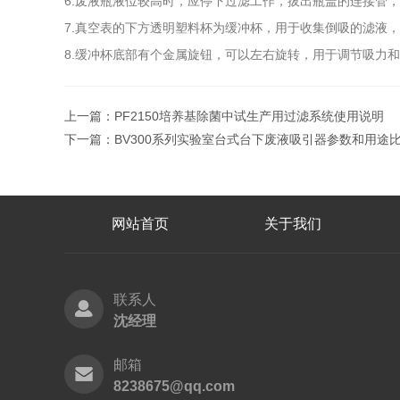
6.废液瓶液位较高时，应停下过滤工作，拔出瓶盖的连接管
7.真空表的下方透明塑料杯为缓冲杯，用于收集倒吸的滤液
8.缓冲杯底部有个金属旋钮，可以左右旋转，用于调节吸力
上一篇：
PF2150培养基除菌中试生产用过滤系统使用说明
下一篇：
BV300系列实验室台式台下废液吸引器参数和用途
网站首页
关于我们
联系人
沈经理
邮箱
8238675@qq.com