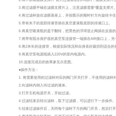
3.将过滤膜平铺在滤膜支撑片上，注意滤膜需要*覆盖支撑片
4.将过滤杯放在滤膜基座上，并按图示的顺时针方向旋转卡
5.带有夹子的底部排液管插在真空废液瓶底部的排液口上。
6.将真空吸液瓶的盖子翻转，把黑色的浮球逆止阀插在反面的
7.将带有阻水保护器的真空泵连接管一端插在AIR接口上
8.将2米长的连接管，根据实际情况和自身喜好裁切到适合的
9.将真空泵电源线插入220V的室内电源内。
10.连接完成后的效果参见示意图。
●操作方法：
1. 将需要使用的过滤杯对应的阀门开关打开，不使用的滤
2.向滤杯内倒入待过滤的液体。
3.打开主机电源开关，开始过滤。
4.过滤结束后转出滤杯，取下过滤膜，可以进行下一步操作。
5.结束过滤操作后，关闭每个滤杯下方的阀门开关，然后打