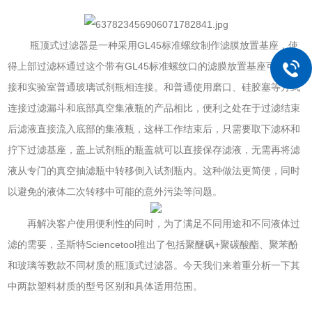
瓶顶式过滤器是一种采用GL45标准螺纹制作滤膜放置基座，使
得上部过滤杯通过这个带有GL45标准螺纹口的滤膜放置基座可以直
接和实验室普通玻璃试剂瓶相连接。和普通使用磨口、硅胶塞等方式
连接过滤漏斗和底部真空集液瓶的产品相比，便利之处在于过滤结束
后滤液直接流入底部的集液瓶，这样工作结束后，只需要取下滤杯和
拧下过滤基座，盖上试剂瓶的瓶盖就可以直接保存滤液，无需再将滤
液从专门的真空抽滤瓶中转移倒入试剂瓶内。这种做法更简便，同时
以避免的液体二次转移中可能的意外污染等问题。
再解决客户使用便利性的同时，为了满足不同用途和不同液体过
滤的需要，圣斯特Sciencetool推出了包括聚醚砜+聚碳酸酯、聚苯酚
和玻璃等数款不同材质的瓶顶式过滤器。今天我们来着重分析一下其
中两款塑料材质的型号区别和具体适用范围。