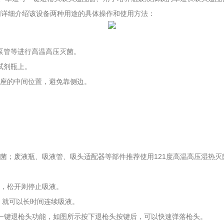
们详细介绍该设备两种用途的具体操作和使用方法：
、泵管等进行高温高压灭菌。
试剂瓶上。
基座的中间位置，避免靠侧边。
灭菌；废液瓶、吸液管、吸头适配器等部件推荐使用121度高温高压湿热灭
液，松开则停止吸液。
，就可以长时间连续吸液。
有一键退枪头功能，如图所示按下退枪头按键后，可以快速弹落枪头。