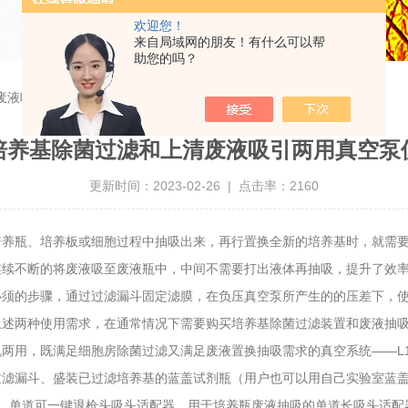
欢迎您！
来自局域网的朋友！有什么可以帮
助您的吗？
废液吸引两用真空泵使用方法
培养基除菌过滤和上清废液吸引两用真空泵
更新时间：2023-02-26 | 点击率：2160
瓶、培养板或细胞过程中抽吸出来，再行置换全新的培养基时，就需要
连续不断的将废液吸至废液瓶中，中间不需要打出液体再抽吸，提升了效
是必须的步骤，通过过滤漏斗固定滤膜，在负压真空泵所产生的的压差下，
使用需求，在通常情况下需要购买培养基除菌过滤装置和废液抽吸装置两套
两用，既满足细胞房除菌过滤又满足废液置换抽吸需求的真空系统——L1
过滤漏斗、盛装已过滤培养基的蓝盖试剂瓶（用户也可以用自己实验室蓝
器、单道可一键退枪头吸头适配器、用于培养瓶废液抽吸的单道长吸头适配