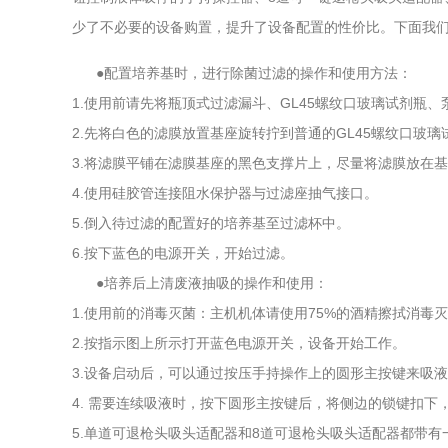
少了不必要的设备购置，提升了设备配置的性价比。下面我
●配置培养基时，进行除菌过滤的操作和使用方法：
1.使用前请先将瓶顶式过滤漏斗、GL45螺纹口玻璃试剂瓶
2.先将白色的滤膜放置基座旋转拧到普通的GL45螺纹口玻璃
3.将滤膜平铺在滤膜基座的黑色支撑片上，尽量将滤膜放在
4.使用硅胶管连接阻水保护器与过滤座抽气接口。
5.倒入待过滤的配置好的培养基至过滤杯中。
6.按下蓝色的电源开关，开始过滤。
●培养后上清废液抽吸的操作和使用：
1.使用前的消毒灭菌：主机机体请使用75%的酒精擦拭消毒
2.按指示图上所示打开蓝色电源开关，设备开始工作。
3.设备启动后，可以通过按压手持操作上的圆形主按键来吸
4. 需要连续吸液时，按下圆形主按键后，将侧边的锁键扣下
5.单道可退枪头吸头适配器和8道可退枪头吸头适配器都带