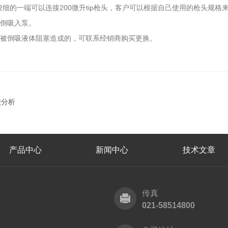
头、较细的一端可以连接200微升tip枪头，客户可以根据自己使用的枪头
体倒吸入泵。
器被倒吸液体阻塞造成的，可联系经销商购买更换。
较分析
产品中心
新闻中心
技术文章
传真
021-58514800