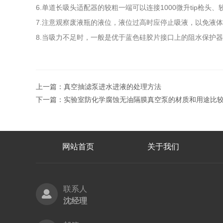
6.单道长吸头适配器的较粗一端可以连接1000微升tip枪
7.注意观察废液瓶的液位，液位过高时应停止吸液，以免液
8.当吸力不足时，一般是优于蓝色硅胶片接口上的阻水保护
上一篇：
真空抽滤泵进水进液的处理方法
下一篇：
实验室防化学腐蚀无油隔膜真空泵的材质和用途比
网站首页
关于我们
联系人
沈经理