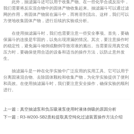
此外，抽滤漏斗还可以用于收集产物。在一些化学合成反应中，
我们需要将反应混合物中的固体产物收集起来。抽滤漏斗可以通过滤
网的作用，将固体产物留在漏斗中，而将溶剂流出。这样，我们可以
方便地收集固体产物，进行后续的实验或分析。
在使用抽滤漏斗时，我们也需要注意一些安全事项。首先，要确
保漏斗的连接是牢固的，以免出现泄漏的情况。其次，要注意操作时
的稳定性，避免漏斗倾倒或翻倒导致溶液的溅出。当需要应用真空或
压力时，要确保使用合适的设备和适当的操作方法，以防止意外发
生。
抽滤漏斗是一种在化学实验中广泛应用的实用工具。它可以用于
分离固液混合物、去除固体颗粒和收集产物，为化学实验提供了便利
和高效。在使用抽滤漏斗时，我们要注意安全操作，确保实验的顺利
进行。
上一篇：
真空抽滤泵和负压吸液泵使用时液体倒吸的原因分析
下一篇：
R3-W200-SB2质粒提取真空纯化过滤装置操作方法介绍