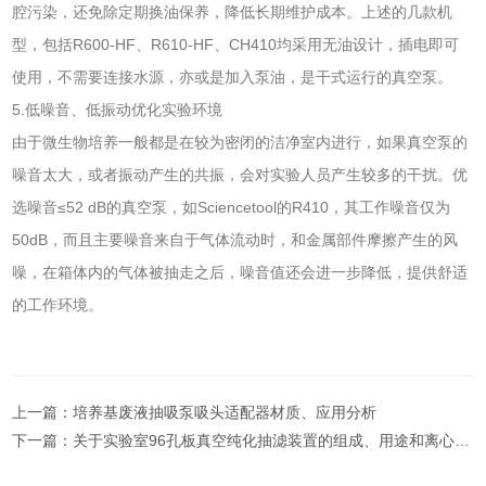
腔污染，还免除定期换油保养，降低长期维护成本。上述的几款机
型，包括R600-HF、R610-HF、CH410均采用无油设计，插电即可
使用，不需要连接水源，亦或是加入泵油，是干式运行的真空泵。
5.低噪音、低振动优化实验环境
由于微生物培养一般都是在较为密闭的洁净室内进行，如果真空泵的
噪音太大，或者振动产生的共振，会对实验人员产生较多的干扰。优
选噪音≤52 dB的真空泵，如Sciencetool的R410，其工作噪音仅为
50dB，而且主要噪音来自于气体流动时，和金属部件摩擦产生的风
噪，在箱体内的气体被抽走之后，噪音值还会进一步降低，提供舒适
的工作环境。
上一篇：
培养基废液抽吸泵吸头适配器材质、应用分析
下一篇：
关于实验室96孔板真空纯化抽滤装置的组成、用途和离心机上样方法的对比分析