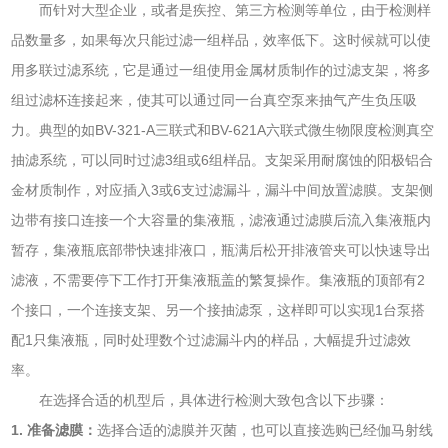
而针对大型企业，或者是疾控、第三方检测等单位，由于检测样
品数量多，如果每次只能过滤一组样品，效率低下。这时候就可以使
用多联过滤系统，它是通过一组使用金属材质制作的过滤支架，将多
组过滤杯连接起来，使其可以通过同一台真空泵来抽气产生负压吸
力。典型的如BV-321-A三联式和BV-621A六联式微生物限度检测真空
抽滤系统，可以同时过滤3组或6组样品。支架采用耐腐蚀的阳极铝合
金材质制作，对应插入3或6支过滤漏斗，漏斗中间放置滤膜。支架侧
边带有接口连接一个大容量的集液瓶，滤液通过滤膜后流入集液瓶内
暂存，集液瓶底部带快速排液口，瓶满后松开排液管夹可以快速导出
滤液，不需要停下工作打开集液瓶盖的繁复操作。集液瓶的顶部有2
个接口，一个连接支架、另一个接抽滤泵，这样即可以实现1台泵搭
配1只集液瓶，同时处理数个过滤漏斗内的样品，大幅提升过滤效
率。
在选择合适的机型后，具体进行检测大致包含以下步骤：
1. 准备滤膜：
选择合适的滤膜并灭菌，也可以直接选购已经伽马射线