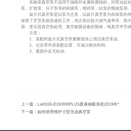
实验室真空泵不适用于抽除对金属有腐蚀的，对泵油起化学
泵、扩散泵、分子泵等的前级泵，维持泵，钛泵的预抽泵用
旋片式真空泵是以泵为主泵，以旋片真空泵为前级泵的串联
保留了罗茨泵能迅速的工作，优点有比较大抽气速率等。因
器、变压器真空热处理、真空镀膜设备的预抽，电真空半导
注意：
1、装配时旋片式真空泵磨擦面涂上清洁真空泵油。
2、记住零件原装配位置，可减少跑合时间。
3、紧固件应无松动。
上一篇：
Lafil100-E18/300PLUS废液抽吸系统2019年*
下一篇：
如何使用维护小型无油真空泵