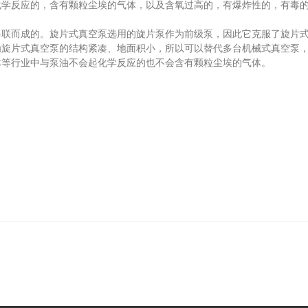
反应的，含有颗粒尘埃的气体，以及含氧过高的，有爆炸性的，有毒的
。
而成的。旋片式真空泵选用的旋片泵作为前级泵，因此它克服了旋片式
为旋片式真空泵的结构紧凑、地面积小，所以可以替代多台机械式真空泵
体等行业中与泵油不会起化学反应的也不会含有颗粒尘埃的气体。