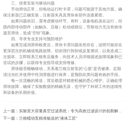
三、排查安装与驱动问题
手动滑动正常，但电动运行时卡滞，问题可能源于其他方面。确
保注射器已正确安装，注射器夹具及滑块各部件连接紧密。
如果问题依旧，需考虑驱动环节。有时，设备电机虽在运行，但
因内部传动部件（如触头、压板）松动或错位，导致动力无法有效传
递至滑块，造成“空转”现象。
四、寻求专业支持与预防维护
如果完成润滑和检查后，滑块卡滞问题依然存在，说明可能存在
更深层次的机械或电路故障。切勿强行拆卸或反复测试，以免造成二
次损坏。立即联系兰格售后服务，向技术人员详细描述故障现象和已
尝试的步骤，以获得专业指导或安排维修。
滑块能否顺畅移动，关系着兰格注射泵的“心脏”是否健康。定期
清洁光杠并使用中性润滑脂进行保养，是预防此类问题有效的手段。
每一次流畅的推送，背后都是对精密机械的悉心维护。正确处理
滑块故障，确保了实验数据的精确无误，也守护了科研工作的连续性
和设备的长期价值。
上一篇：
实验室大容量真空过滤系统：专为高效过滤设计的创新解决方案
下一篇：
兰格蠕动泵精准输送的“液体工匠”