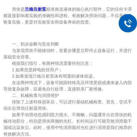
滑块是
兰格注射泵
精准推送液体的核心执行部件，它的任何卡滞
都直接影响着实验的准确性和进程。有效解决滑块问题，不仅是为了
恢复实验，更是对实验安全和设备寿命的负责。
一、初步诊断与安全判断
当发现滑块不能移动时，首要步骤是立即停止设备运行，并进行
基础安全排查。
根据我们指引，有两种情况需要特别注意：
1.如果您是静电纺丝用户；
2.如果发现兰格注射泵体有明显的液体痕迹。
在这两种情况下，设备可能因特殊高压环境受损或液体渗入内部
导致复杂故障，应避免自行处理，直接联系厂家维修。
二、机械检查与润滑维护
排除了上述特殊损坏后，可以进行基础机械检查。首先，尝试手
动左右滑动注射器滑块。
如果手动滑动也感到阻力很大、不顺畅，问题通常出在滑块的机
械传动部分，特别是滑块两侧的光杠。长时间运行可能导致润滑脂干
涸或沾染灰尘。此时，使用中性润滑脂对光杠进行润滑是我们推荐的
有效解决方法。