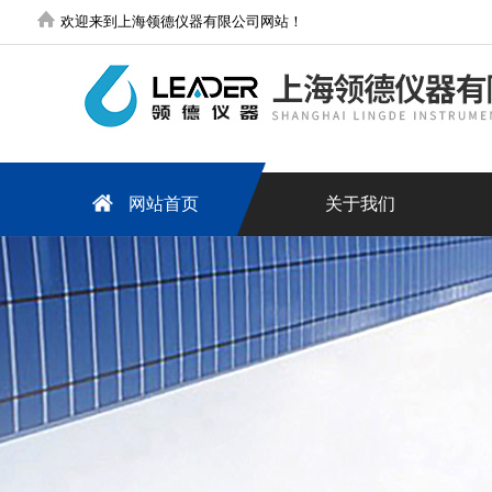
欢迎来到上海领德仪器有限公司网站！
网站首页
关于我们