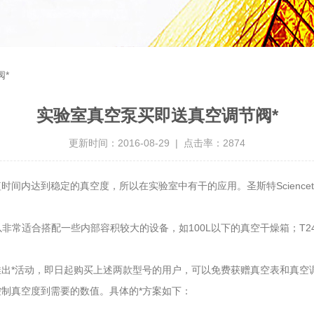
*
实验室真空泵买即送真空调节阀*
更新时间：2016-08-29 | 点击率：2874
到稳定的真空度，所以在实验室中有干的应用。圣斯特Sciencetool
以非常适合搭配一些内部容积较大的设备，如100L以下的真空干燥箱；T242
*活动，即日起购买上述两款型号的用户，可以免费获赠真空表和真空
制真空度到需要的数值。具体的*方案如下：