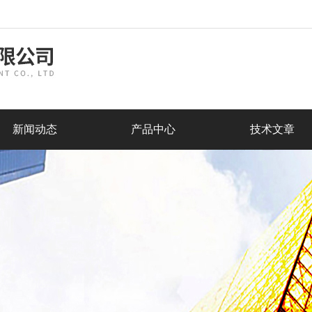
新闻动态
产品中心
技术文章