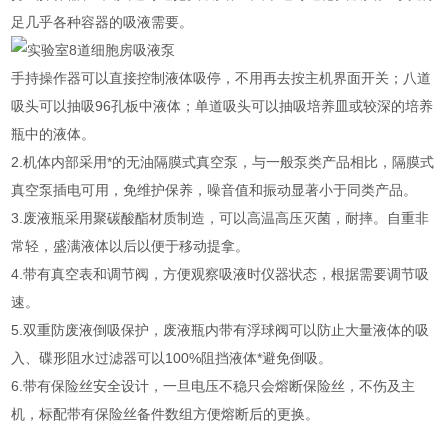
足几乎各种容器的吸液需要。
手持操作器可以直接控制液体吸停，不用再去按主机界面开关；八道
吸头可以抽吸96孔板中液体；单道吸头可以抽吸培养皿或较深的培养
瓶中的液体。
2.机体内部采用*的无油隔膜式真空泵，与一般泵类产品相比，隔膜式
真空泵插电可用，免维护保养，噪音值和振动显著小于同类产品。
3.废液瓶采用聚碳酸酯材质制造，可以高温高压灭菌，耐摔。自重非
常轻，盛满液体以后以便于移动提拿。
4.带有真空表和调节阀，方便观察吸液时仪器状态，根据需要调节吸
速。
5.双重防废液倒吸保护，废液瓶内带有浮球阀可以防止大量液体的吸
入、碟形阻水过滤器可以100%阻挡液体*避免倒吸。
6.带有保险丝安全设计，一旦电压不稳只会熔断保险丝，不伤及主
机，标配带有保险丝备件数组方便熔断后的更换。