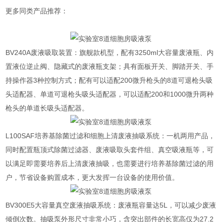
更多同类产品推荐：
BV240A废液吸取装置：旗舰款机型，配有3250ml大容量废液瓶、内
置液位逆止阀、隐藏式的废液瓶支架；具有面板开关、脚踏开关、手
持操作器3种控制方式；配有可以适配200微升枪头的8道可退枪头吸
头适配器、单道
可退枪头吸头适配器，可以适配200和1000微升两种
枪头的单道长吸头适配器
。
L100SAF培养基除菌过滤和细胞上清废液抽吸系统：一机两用产品，
同时配置瓶顶式除菌过滤器、废液吸取头套件组、真空吸液瓶等，可
以满足即需要培养后上清废液抽吸，也需要进行培养基除菌过滤的用
户，节省设备购置成本，更大发挥一台设备的使用价值。
BV300E5大容量真空废液抽吸系统：废液瓶容量达5L，可以减少废液
倾倒次数。抽吸泵外形尺寸非常小巧，含突出部件的长宽高仅为27.2