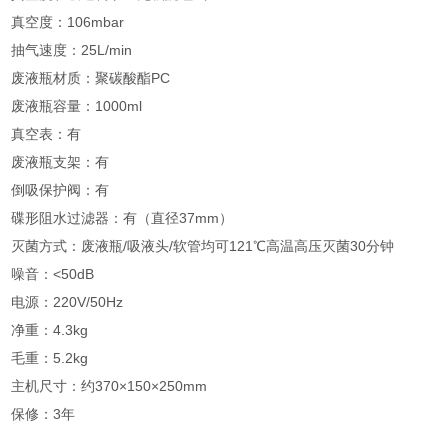
真空度：106mbar
抽气速度：25L/min
废液瓶材质：聚碳酸酯PC
废液瓶容量：1000ml
真空表：有
废液瓶支架：有
倒吸保护阀：有
碟形阻水过滤器：有（直径37mm）
灭菌方式：废液瓶/吸液头/软管均可121℃高温高压灭菌30分钟
噪音：<50dB
电源：220V/50Hz
净重：4.3kg
毛重：5.2kg
主机尺寸：约370×150×250mm
保修：3年