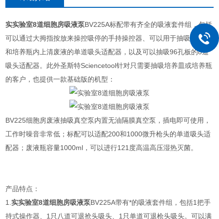
实
实验室8道细胞房吸液泵
BV225A标配带有齐全的吸液套件组，包括
可以通过大拇指按放来操控吸停的手持操控器、可以用于抽吸培养皿
和培养瓶内上清废液的单道吸头适配器，以及可以抽吸96孔板的8道
吸头适配器。此外圣斯特Sciencetool针对只需要抽吸培养皿或培养瓶
的客户，也提供一款基础版的机型：
BV225细胞房废液抽吸真空泵内置无油隔膜真空泵，插电即可使用，
工作时噪音非常低；标配可以适配200和1000微升枪头的单道吸头适
配器；废液瓶容量1000ml，可以进行121度高温高压湿热灭菌。
产品特点：
1.
实
实验室8道细胞房吸液泵
BV225A带有*的吸液套件组，包括1把手
持式操作器、1只八道可退抢头吸头、1只单道可退枪头吸头。可以满