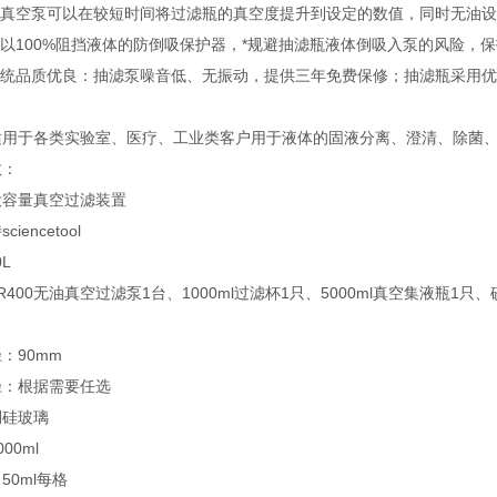
油真空泵可以在较短时间将过滤瓶的真空度提升到设定的数值，同时无油
可以100%阻挡液体的防倒吸保护器，*规避抽滤瓶液体倒吸入泵的风险
滤系统品质优良：抽滤泵噪音低、无振动，提供三年免费保修；抽滤瓶采用
适用于各类实验室、医疗、工业类客户用于液体的固液分离、澄清、除菌
数：
大容量真空过滤装置
encetool
L
R400无油真空过滤泵1台、1000ml过滤杯1只、5000ml真空集液瓶
：90mm
径：根据需要任选
硼硅玻璃
00ml
50ml每格