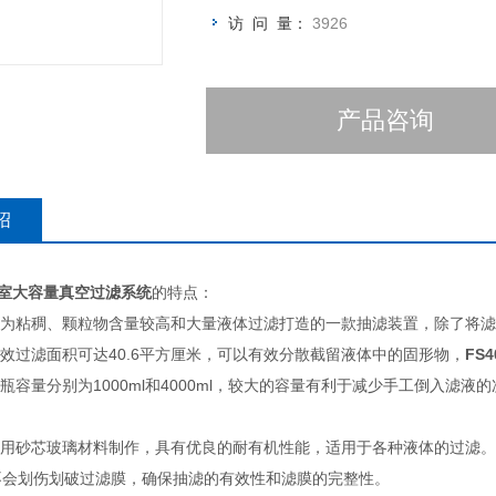
访 问 量：
3926
产品咨询
绍
验室
大容量真空过滤系统
的特点：
专为粘稠、颗粒物含量较高和大量液体过滤打造的一款抽滤装置，除了将滤
效过滤面积可达40.6平方厘米，可以有效分散截留液体中的固形物，
FS4
滤瓶容量分别为1000ml和4000ml，较大的容量有利于减少手工倒入
片采用砂芯玻璃材料制作，具有优良的耐有机性能，适用于各种液体的过滤
不会划伤划破过滤膜，确保抽滤的有效性和滤膜的完整性。