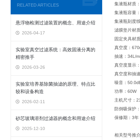
集液瓶材质
RELATED ARTICLES
集液瓶容量：5
集液瓶刻度线
悬浮物检测过滤装置的概念、用途介绍
滤膜垫片材
2026-04-17
固定夹具材
真空度：670m
实验室真空过滤系统：高效固液分离的
抽速：34L/m
精密推手
真空度显示
2026-03-26
真空度和抽
噪音：50.0d
实验室培养基除菌抽滤的原理、特点比
较和设备构造
功率：60W
主机尺寸：216
2026-02-11
防倒吸保护
保修期：3年
砂芯玻璃溶剂过滤器的概念和用途介绍
2025-12-10
相关型号推