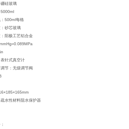
：硼硅玻璃
000ml
：500ml每格
质：砂芯玻璃
质：阳极工艺铝合金
mHg=0.089MPa
in
：表针式真空计
速调节：无级调节阀
B
×185×165mm
：疏水性材料阻水保护器
介：