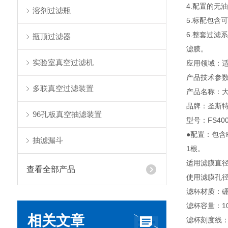
4.配置的无
溶剂过滤瓶
5.标配包含
6.整套过
瓶顶过滤器
滤膜。
实验室真空过滤机
应用领域：
产品技术参
多联真空过滤装置
产品名称：
品牌：圣斯特sci
96孔板真空抽滤装置
型号：FS400
●配置：包含
抽滤漏斗
1根。
适用滤膜直径
查看全部产品
使用滤膜孔
滤杯材质：
滤杯容量：10
相关文章
滤杯刻度线：