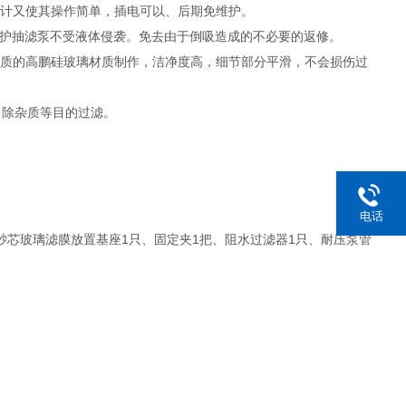
设计又使其操作简单，插电可以、后期免维护。
，保护抽滤泵不受液体侵袭。免去由于倒吸造成的不必要的返修。
优质的高鹏硅玻璃材质制作，洁净度高，细节部分平滑，不会损伤过
、除杂质等目的过滤。
电话
1只、砂芯玻璃滤膜放置基座1只、固定夹1把、阻水过滤器1只、耐压泵管