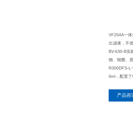
VF204A
出滤液，不
BV-630
物、细菌、
R300DF
0ml，配置
产品咨