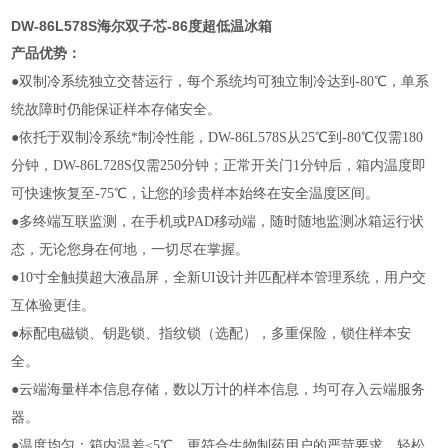
DW-86L578S
海尔双子芯-86度超低温冰箱
产品优势
：
●
双制冷系统独立交替运行，每个系统均可独立制冷达到-80℃，单系
统故障时仍能保证样本存储安全。
●
依托于双制冷系统*制冷性能，DW-86L578S从25℃到-80℃仅需180
分钟，DW-86L728S仅需250分钟；正常开关门1分钟后，箱内温度即
可快速恢复至-75℃，让您的珍贵样本始终在安全温度区间。
●
多终端互联监测，在手机或PAD移动端，随时随地监测冰箱运行状
态，无论您身在何地，一切尽在掌握。
●
10寸全触摸超大液晶屏，全新UI设计并匹配样本管理系统，用户交
互体验更佳。
●
标配电磁锁、钥匙锁、指纹锁（选配），多重保险，锁住样本安
全。
●
云端海量样本信息存储，数以万计的样本信息，均可存入云端服务
器。
●
温度均匀：箱内温差≤5℃，更符合生物制药用户的严苛要求，轻松