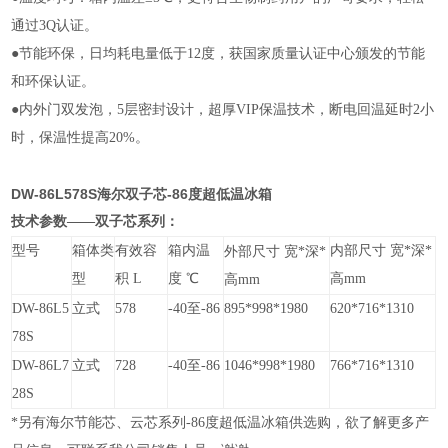
通过3Q认证。
●
节能环保，日均耗电量低于12度，获国家质量认证中心颁发的节能
和环保认证。
●
内外门双发泡，5层密封设计，超厚VIP保温技术，断电回温延时2小
时，保温性提高20%。
DW-86L578S
海尔双子芯-86度超低温冰箱
技术
参数——双子芯系列
：
型号
箱体类
有效容
箱内温
内部
尺寸
宽*深*
外部
尺寸
宽*深*
型
积 L
度 ℃
高
mm
高
mm
DW-86L5
立式
578
-40至-86
895*998*1980
620*716*1310
78S
DW-86L7
立式
728
-40至-86
1046*998*1980
766*716*1310
28S
*另有海尔节能芯、云芯系列-86度超低温冰箱供选购，欲了解更多产