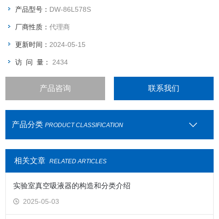
至-75℃。
产品型号：
DW-86L578S
本公司为海尔上海授权代理商，仅售上海区域。
厂商性质：
代理商
更新时间：
2024-05-15
访 问 量：
2434
产品咨询
联系我们
产品分类
PRODUCT CLASSIFICATION
相关文章
RELATED ARTICLES
实验室真空吸液器的构造和分类介绍
2025-05-03