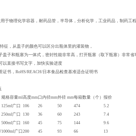
使用于物理化学容器，耐药品管，半导体，分析化学，工业药品，制药工
分特征，从盖子的颜色可以区分出瓶体里的灌装物，
瓶子盖子和瓶塞为一体式，密封性能非常高，打开瓶塞（取下瓶塞）非常省
可以直接书写文字，加快实验进度
质证书，
RoHS/REACH/日本食品检查基准适合证明书
瓶
规格容量
ml
高度mm
口内径
mm
外径 mm
每箱数量（个）
报价
125ml广口
106
26
50
474
5.2
250ml广口
130
36
60
243
7.4
500ml广口
160
45
75
144
9.6
W
1000ml广口
200
45
93
66
13