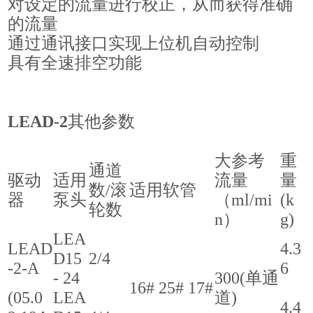
对设定的流量进行校正，从而获得准确
的流量
通过通讯接口实现上位机自动控制
具有全速排空功能
LEAD-2
其他参数
大参考
重
通道
驱动
适用
流量
量
数/滚
适用软管
器
泵头
（ml/mi
(k
轮数
n）
g)
LEA
LEAD
4.3
D15
2/4
-2-A
6
- 24
300(单通
16# 25# 17#
(05.0
LEA
道)
4.4