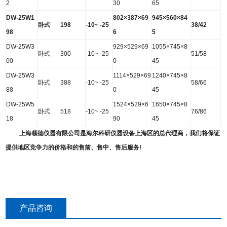
2
30
65
DW-25W1
802×387×69
945×560×84
卧式
198
-10~ -25
38/42
98
6
5
DW-25W3
929×529×69
1055×745×8
卧式
300
-10~ -25
51/58
00
0
45
DW-25W3
1114×529×69
1240×745×8
卧式
388
-10~ -25
58/66
88
0
45
DW-25W5
1524×529×6
1650×745×8
卧式
518
-10~ -25
76/86
18
90
45
上海领德仪器有限公司是海尔科研仪器设备上海区的总代理商，我们将保证
提供地区竞争力的价格和的售前、售中、售后服务!
产品咨询