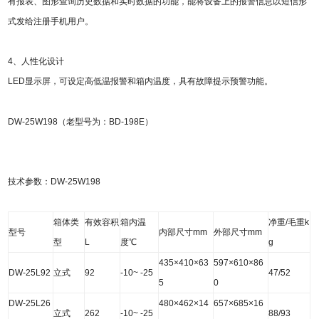
有报表、图形查询历史数据和实时数据的功能，能将设备上的报警信息以短信形
式发给注册手机用户。
4、人性化设计
LED显示屏，可设定高低温报警和箱内温度，具有故障提示预警功能。
DW-25W198（老型号为：BD-198E）
技术参数：DW-25W198
箱体类
有效容积
箱内温
净重/毛重k
型号
内部尺寸mm
外部尺寸mm
型
L
度
℃
g
435×410×63
597×610×86
DW-25L92
立式
92
-10~ -25
47/52
5
0
DW-25L26
480×462×14
657×685×16
立式
262
-10~ -25
88/93