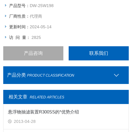
容积: 198 L
产品型号：
DW-25W198
温度范围：-10至-25度
厂商性质：
代理商
更新时间：
2024-05-14
访 问 量：
2825
产品咨询
联系我们
产品分类
PRODUCT CLASSIFICATION
相关文章
RELATED ARTICLES
悬浮物抽滤装置R300SS的*优势介绍
2013-04-28