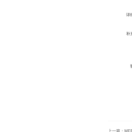
详
补
上一篇：
MF