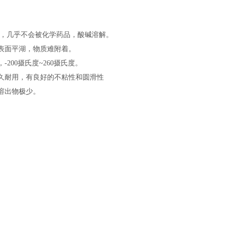
强，几乎不会被化学药品，酸碱溶解。
表面平湖，物质难附着。
-200摄氏度~260摄氏度。
久耐用，有良好的不粘性和圆滑性
溶出物极少。