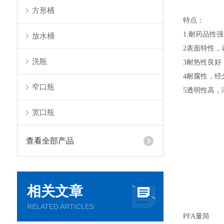
方形桶
特点：
1.耐药品性
放水桶
2表面特性，
洗瓶
3耐热性良好，
4耐腐性，经
窄口瓶
5透明性高，
宽口瓶
查看全部产品
相关文章
RELATED ARTICLES
PFA量筒