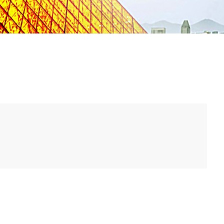
化学溶剂的选择，耐高温性*，性能超群，*市面上外国相同产
class VI适合），作为医药品的测量容器可以放心使用