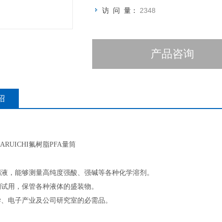
访 问 量：
2348
产品咨询
绍
ARUICHI氟树脂
PFA量筒
漏液，能够
测量
高纯度强酸、强碱等各种化学溶剂。
期试用，保管各种液体的盛装物。
学、电子产业及公司研究室的必需品。