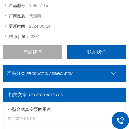
耐酸碱，能高温消毒
产品型号：
1-4627-15
有刻度
厂商性质：
代理商
结构坚固，具有玻璃一样的透明度，可以观察液面，
更新时间：
2024-05-14
访 问 量：
2861
产品咨询
联系我们
产品分类
PRODUCT CLASSIFICATION
相关文章
RELATED ARTICLES
小型台式真空泵的用途
2020-03-06