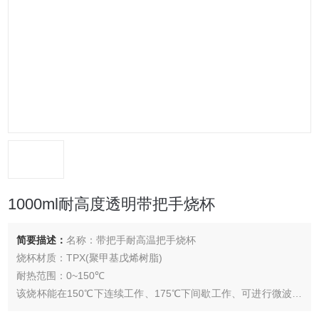
1000ml耐高度透明带把手烧杯
简要描述：
名称：带把手耐高温把手烧杯
烧杯材质：TPX(聚甲基戊烯树脂)
耐热范围：0~150℃
该烧杯能在150℃下连续工作、175℃下间歇工作、可进行微波无
障碍投射