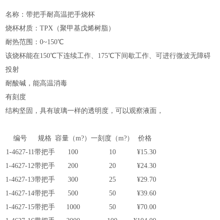
名称：带把手耐高温把手烧杯
烧杯材质：TPX（聚甲基戊烯树脂）
耐热范围：0~150℃
该烧杯能在150℃下连续工作、175℃下间歇工作、可进行微波无障碍
投射
耐酸碱，能高温消毒
有刻度
结构坚固，
具有玻璃一样的透明度
，可以观察液面，
编号
规格
容量（m?）
一刻度（m?）
价格
1-4627-11
带把手
100
10
¥15.30
1-4627-12
带把手
200
20
¥24.30
1-4627-13
带把手
300
25
¥29.70
1-4627-14
带把手
500
50
¥39.60
1-4627-15
带把手
1000
50
¥70.00