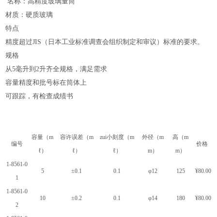
名称：高精度玻璃量筒
材质：硬质玻璃
特点
精度超过JIS（日本工业标准调查会组织制定和审议）标准的要求。
规格
从5毫升到2升齐全规格，满足需求
容量精度和批号标在筒体上
可跟踪，有检查成绩书
容量（m
容许误差（m
zui小刻度（m
外径（m
高（m
编号
价格
ℓ）
ℓ）
ℓ）
m）
m）
1-8561-0
5
±0.1
0.1
φ12
125
¥80.00
1
1-8561-0
10
±0.2
0.1
φ14
180
¥80.00
2