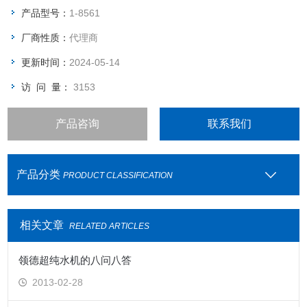
从5毫升到2升齐全规格，满足需求
产品型号：
1-8561
容量精度和批号标在筒体上
厂商性质：
代理商
可跟踪，有检查成绩书
更新时间：
2024-05-14
访 问 量：
3153
产品咨询
联系我们
产品分类
PRODUCT CLASSIFICATION
相关文章
RELATED ARTICLES
领德超纯水机的八问八答
2013-02-28