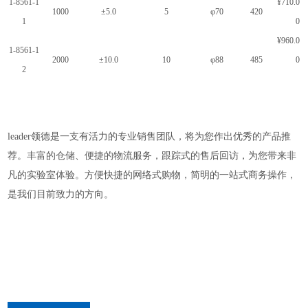
1-8561-1
¥710.0
1000
±5.0
5
φ70
420
1
0
¥960.0
1-8561-1
2000
±10.0
10
φ88
485
0
2
leader
领德
是一支有活力的专业销售团队，将为您作出优秀的产品推
荐。丰富的仓储、便捷的物流服务，跟踪式的售后回访，为您带来非
凡的实验室体验。方便快捷的网络式购物，简明的一站式商务操作，
是我们目前致力的方向。