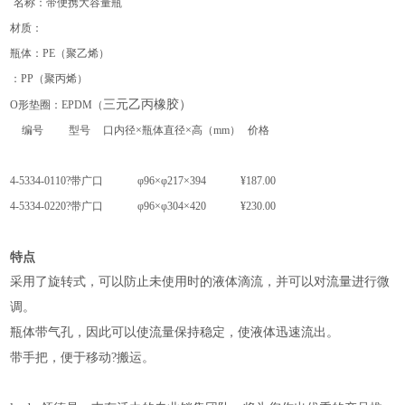
名称：带便携大容量瓶
材质：
瓶体
：
PE（聚乙烯）
：
PP（聚丙烯）
三元乙丙
橡胶
）
O形垫圈
：EPDM（
编号
型号
口内径×瓶体直径×高（mm）
价格
4-5334-01
10?带广口
φ96×φ217×394
¥187.00
4-5334-02
20?带广口
φ96×φ304×420
¥230.00
特点
采用了旋转式，可以防止未使用时的液体滴流，并可以对流量进行微
调。
瓶体带气孔，因此可以使流量保持稳定，使液体迅速流出。
带手把，便于移动?搬运。