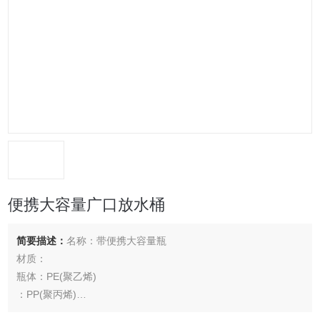
便携大容量广口放水桶
简要描述：
名称：带便携大容量瓶
材质：
瓶体：PE(聚乙烯)
：PP(聚丙烯)
O形垫圈：EPDM(三元乙丙橡胶)