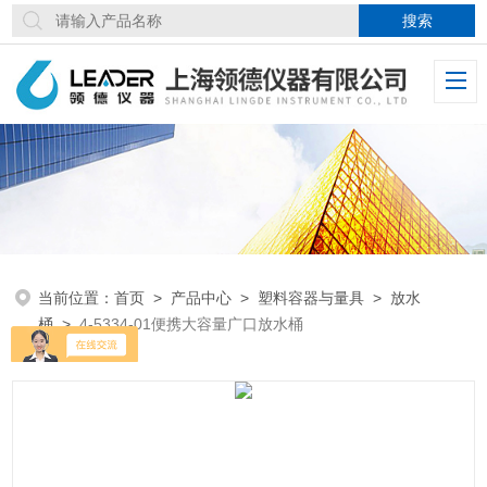
当前位置：
首页
>
产品中心
>
塑料容器与量具
>
放水
桶
>
4-5334-01便携大容量广口放水桶