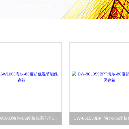
DW-86W100J海尔-86度超低温节能保存箱