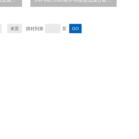
末页
跳转到第
页