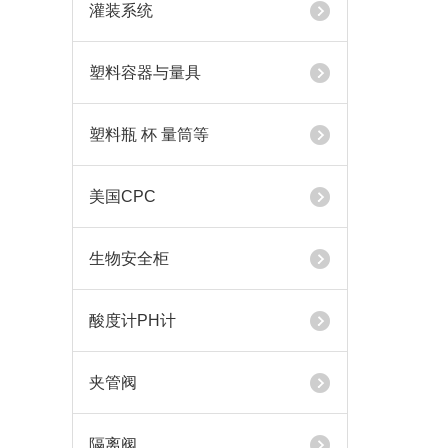
灌装系统
塑料容器与量具
塑料瓶 杯 量筒等
美国CPC
生物安全柜
酸度计PH计
夹管阀
隔离阀