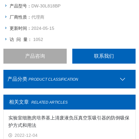
仅用于提供 -10℃～ -30℃（DW-30L 系列）/-20℃～ -40℃
产品型号：
DW-30L818BP
（DW-40L 系列）的储存环境。
厂商性质：
代理商
更新时间：
2024-05-15
访 问 量：
1052
产品咨询
联系我们
产品分类
PRODUCT CLASSIFICATION
相关文章
RELATED ARTICLES
实验室细胞房培养基上清废液负压真空泵吸引器的防倒吸保
护方式和用法
2022-12-04