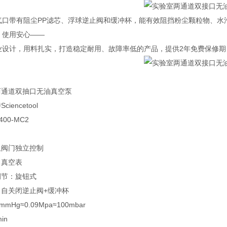
口带有阻尘PP滤芯、浮球逆止阀和缓冲杯，能有效阻挡粉尘颗粒物、水
心、使用安心——
设计，用料扎实，打造稳定耐用、故障率低的产品，提供2年免费保修期
两通道双抽口无油真空泵
iencetool
00-MC2
双阀门独立控制
：真空表
调节：旋钮式
自关闭逆止阀+缓冲杯
mHg≈0.09Mpa≈100mbar
min