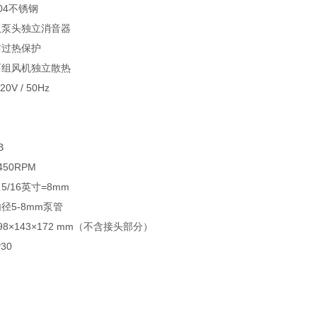
04不锈钢
双泵头独立消音器
防过热保护
两组风机独立散热
V / 50Hz
B
50RPM
/16英寸=8mm
径5-8mm泵管
8×143×172 mm（不含接头部分）
30