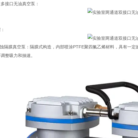
道多接口无油真空泵：
绍：
防腐蚀隔膜真空泵：隔膜式构造，内部喷涂PTFE聚四氟乙烯材料，具有
要调整吸力和抽速。