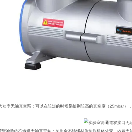
空大功率无油真空泵：可以在较短的时候见抽到较高的真空度（25mbar
SB1带缓冲瓶的不锈钢无油真空泵：采用全不锈钢材质制作机体外壳、内