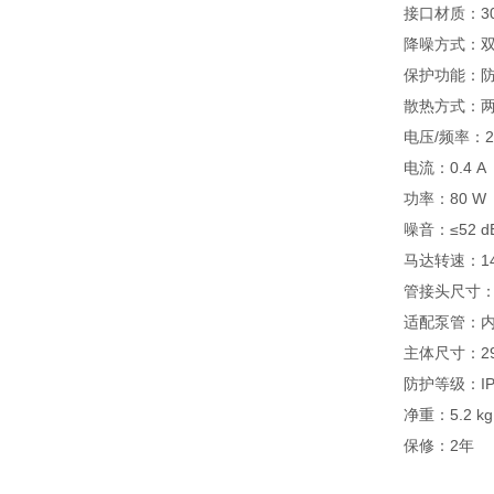
接口材质：3
降噪方式：
保护功能：
散热方式：
电压/频率：220
电流：0.4 A
功率：80 W
噪音：≤52 d
马达转速：14
管接头尺寸：5
适配泵管：内
主体尺寸：29
防护等级：IP
净重：5.2 kg
保修：2年