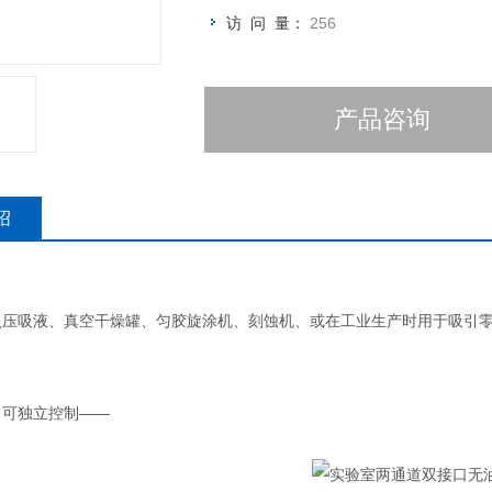
访 问 量：
256
产品咨询
绍
负压吸液、真空干燥罐、匀胶旋涂机、刻蚀机、或在工业生产时用于吸引
，可独立控制——