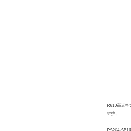
R610高真
维护。
RS204-