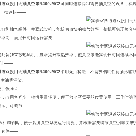
通道双接口无油真空泵
R400-MC2
可同时连接两组需要抽真空的设备，实
气，抽速快——
缸和抽气组件，并联式架构，能提供较快的抽气效率，整机可实现每分钟
热效率高，满足长时间运行需要——
配备独立散热风机，显著提升散热效率，使真空泵能实现长时间连续不
设计——
通道双接口无油真空泵
R400-MC2
采用无油构造，不需要借助任何油液辅
产生油雾污染。
轻便、低噪音——
，占用空间少；整机重量轻便，便于移动至需要的位置使用；工作时噪音
可显示、可调节——
和调节阀，便于观测真空系统运行情况，并根据需要调节真空度吸力或
保护套件——