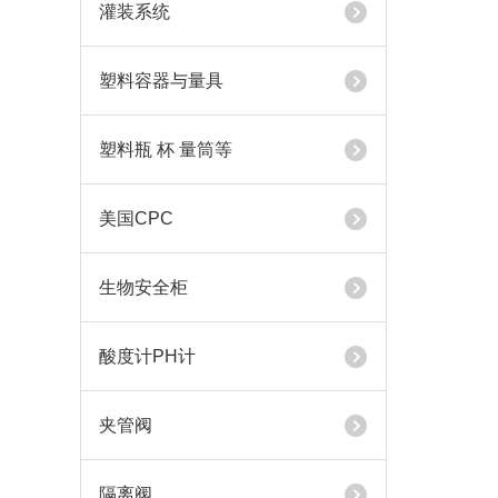
灌装系统
塑料容器与量具
塑料瓶 杯 量筒等
美国CPC
生物安全柜
酸度计PH计
夹管阀
隔离阀